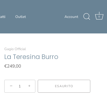
atti
Outlet
Account
0
Gagio Official
La Teresina Burro
€249,00
−
+
ESAURITO